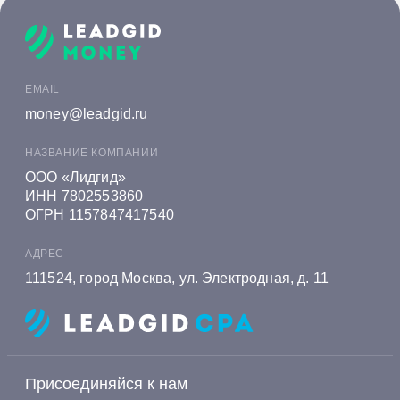
Онлайн заявка на кредит в Ак Барс Банке
Онлайн заявка на кредит в Алеф-Банке
Онлайн заявка на кредит в Альфа-Банке
EMAIL
Онлайн заявка на кредит в Алмазэргиэнбанке
money@leadgid.ru
Онлайн заявка на кредит в БКС Банке
НАЗВАНИЕ КОМПАНИИ
Онлайн заявка на кредит в Экспобанке
ООО «Лидгид»
ИНН 7802553860
Онлайн заявка на кредит в Енисейском
ОГРН 1157847417540
Объединенном Банке
АДРЕС
Онлайн заявка на кредит в Газэнергобанке
111524, город Москва, ул. Электродная, д. 11
Онлайн заявка на кредит в Газпромбанке
Онлайн заявка на кредит в Генбанке
Онлайн заявка на кредит в Хоум Банке
Присоединяйся к нам
Онлайн заявка на кредит в Ингосстрах Банке