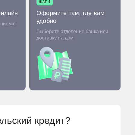
ШАГ 4
онлайн
Оформите там, где вам
удобно
ением в
Выберите отделение банка или
доставку на дом
ельский кредит?