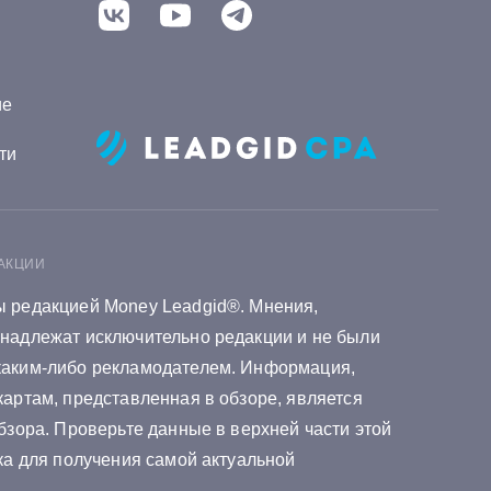
дит в Хоум Банке
дит в Кузнецкбизнесбанке
ие
дит в Алтынбанке
ти
дит в Почта Банке
дит в Реалист Банке
дит в Росбанке
АКЦИИ
 редакцией Money Leadgid®. Мнения,
дит в Солид Банке
надлежат исключительно редакции и не были
дит в
каким-либо рекламодателем. Информация,
артам, представленная в обзоре, является
банке
бзора. Проверьте данные в верхней части этой
дит в Байкалкредобанке
ка для получения самой актуальной