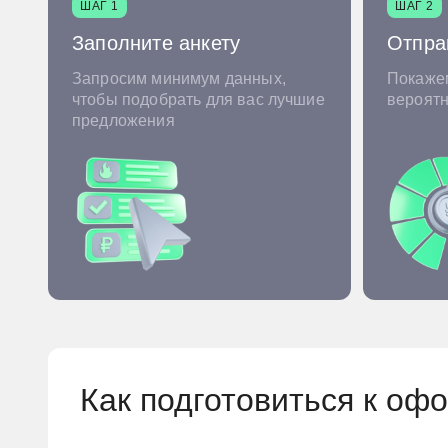
ШАГ 1
ШАГ 2
Заполните анкету
Отпра
Запросим минимум данных,
Покажем
чтобы подобрать для вас лучшие
вероят
предложения
Как подготовиться к оф