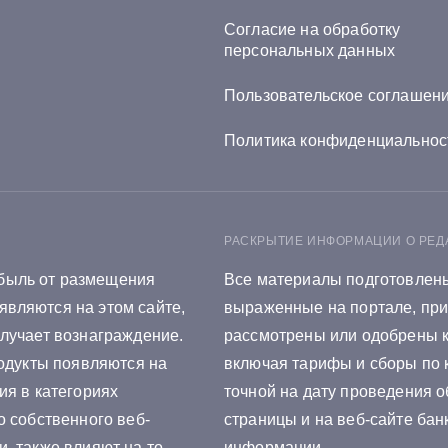
банке
Онлайн заявка на кре
Согласие на обработку
персональных данных
осстрах Банке
Онлайн заявка на кре
Пользовательское соглашен
С Банке
Онлайн заявка на кре
Политика конфиденциальнос
П Банке
Онлайн заявка на кре
йффайзен Банке
Онлайн заявка на кре
сбанке
Онлайн заявка на кре
РАСКРЫТИЕ ИНФОРМАЦИИ О РЕД
быль от размещения
Все материалы подготовлены
ровбизнесбанке
Онлайн заявка на кре
являются на этом сайте,
выраженные на портале, при
вкомбанке
Онлайн заявка на кре
олучает вознаграждение.
рассмотрены или одобрены 
родукты появляются на
включая тарифы и сборы по к
Ставропольпромстрой
ия в категориях
точной на дату проведения о
ке Аверс
Онлайн заявка на кре
о собственного веб-
страницы и на веб-сайте бан
, также влияют на то,
информации.