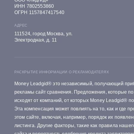
Онлайн заявка на кредит в Ген
ИНН 7802553860
ОГРН 1157847417540
Онлайн заявка на кредит в Инг
АДРЕС
Онлайн заявка на кредит в МТ
111524, город Москва, ул.
Электродная, д. 11
Онлайн заявка на кредит в ОТ
Онлайн заявка на кредит в Ра
Онлайн заявка на кредит в Аре
РАСКРЫТИЕ ИНФОРМАЦИИ О РЕКЛАМОДАТЕЛЯХ
Money Leadgid® это независимый, получающий при
Онлайн заявка на кредит в Са
рекламы сайт сравнения. Предложения, которые по
Онлайн заявка на кредит в Со
исходят от компаний, от которых Money Leadgid® п
Эта компенсация может повлиять на то, как и где п
этом сайте, включая, например, порядок их появлен
Онлайн заявка на кредит в бан
листинга. Другие факторы, такие как правила нашег
сайта и вероятность одобрения кредита заявителями