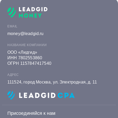
Онлайн заявка на кредит в Ак Барс Банке
Онлайн заявка на кредит в Алеф-Банке
Онлайн заявка на кредит в Альфа-Банке
EMAIL
Онлайн заявка на кредит в Алмазэргиэнбанке
money@leadgid.ru
Онлайн заявка на кредит в БКС Банке
НАЗВАНИЕ КОМПАНИИ
Онлайн заявка на кредит в Экспобанке
ООО «Лидгид»
ИНН 7802553860
Онлайн заявка на кредит в Енисейском
ОГРН 1157847417540
Объединенном Банке
АДРЕС
Онлайн заявка на кредит в Газэнергобанке
111524, город Москва, ул. Электродная, д. 11
Онлайн заявка на кредит в Газпромбанке
Онлайн заявка на кредит в Генбанке
Онлайн заявка на кредит в Хоум Банке
Присоединяйся к нам
Онлайн заявка на кредит в Ингосстрах Банке