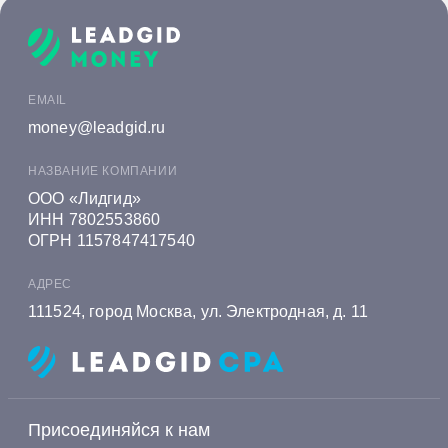
Онлайн заявка на кредит в Ак Барс Банке
Онлайн заявка на кредит в Алеф-Банке
Онлайн заявка на кредит в Альфа-Банке
EMAIL
Онлайн заявка на кредит в Алмазэргиэнбанке
money@leadgid.ru
Онлайн заявка на кредит в БКС Банке
НАЗВАНИЕ КОМПАНИИ
Онлайн заявка на кредит в Экспобанке
ООО «Лидгид»
ИНН 7802553860
Онлайн заявка на кредит в Енисейском
ОГРН 1157847417540
Объединенном Банке
АДРЕС
Онлайн заявка на кредит в Газэнергобанке
111524, город Москва, ул. Электродная, д. 11
Онлайн заявка на кредит в Газпромбанке
Онлайн заявка на кредит в Генбанке
Онлайн заявка на кредит в Хоум Банке
Присоединяйся к нам
Онлайн заявка на кредит в Ингосстрах Банке