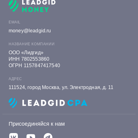
Онлайн заявка на кредит в Алеф-Банке
Онлайн заявка на кредит в Альфа-Банке
EMAIL
Онлайн заявка на кредит в Алмазэргиэнбанке
money@leadgid.ru
Онлайн заявка на кредит в БКС Банке
НАЗВАНИЕ КОМПАНИИ
Онлайн заявка на кредит в Экспобанке
ООО «Лидгид»
ИНН 7802553860
Онлайн заявка на кредит в Енисейском
ОГРН 1157847417540
Объединенном Банке
АДРЕС
Онлайн заявка на кредит в Газэнергобанке
111524, город Москва, ул. Электродная, д. 11
Онлайн заявка на кредит в Газпромбанке
Онлайн заявка на кредит в Генбанке
Онлайн заявка на кредит в Хоум Банке
Присоединяйся к нам
Онлайн заявка на кредит в Ингосстрах Банке
Онлайн заявка на кредит в