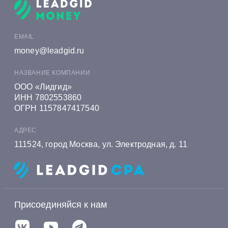
Онлайн заявка на кредит в Алеф-Банке
Онлайн заявка на кредит в Альфа-Банке
EMAIL
Онлайн заявка на кредит в Алмазэргиэнбанке
money@leadgid.ru
Онлайн заявка на кредит в БКС Банке
НАЗВАНИЕ КОМПАНИИ
Онлайн заявка на кредит в Экспобанке
ООО «Лидгид»
ИНН 7802553860
Онлайн заявка на кредит в Енисейском
ОГРН 1157847417540
Объединенном Банке
АДРЕС
Онлайн заявка на кредит в Газэнергобанке
111524, город Москва, ул. Электродная, д. 11
Онлайн заявка на кредит в Газпромбанке
Онлайн заявка на кредит в Генбанке
Онлайн заявка на кредит в Хоум Банке
Присоединяйся к нам
Онлайн заявка на кредит в Ингосстрах Банке
Онлайн заявка на кредит в