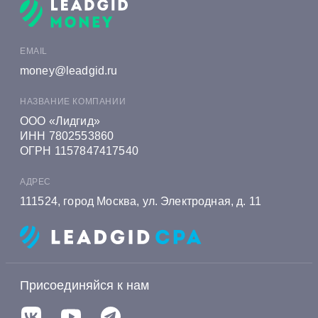
Онлайн заявка на кредит в Алеф-Банке
Онлайн заявка на кредит в Альфа-Банке
EMAIL
Онлайн заявка на кредит в Алмазэргиэнбанке
money@leadgid.ru
Онлайн заявка на кредит в БКС Банке
НАЗВАНИЕ КОМПАНИИ
Онлайн заявка на кредит в Экспобанке
ООО «Лидгид»
ИНН 7802553860
Онлайн заявка на кредит в Енисейском
ОГРН 1157847417540
Объединенном Банке
АДРЕС
Онлайн заявка на кредит в Газэнергобанке
111524, город Москва, ул. Электродная, д. 11
Онлайн заявка на кредит в Газпромбанке
Онлайн заявка на кредит в Генбанке
Онлайн заявка на кредит в Хоум Банке
Присоединяйся к нам
Онлайн заявка на кредит в Ингосстрах Банке
Онлайн заявка на кредит в