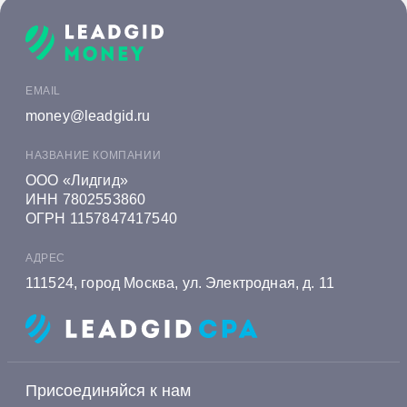
Онлайн заявка на кредит в Ак Барс Банке
Онлайн заявка на кредит в Алеф-Банке
Онлайн заявка на кредит в Альфа-Банке
EMAIL
Онлайн заявка на кредит в Алмазэргиэнбанке
money@leadgid.ru
Онлайн заявка на кредит в БКС Банке
НАЗВАНИЕ КОМПАНИИ
Онлайн заявка на кредит в Экспобанке
ООО «Лидгид»
ИНН 7802553860
Онлайн заявка на кредит в Енисейском
ОГРН 1157847417540
Объединенном Банке
АДРЕС
Онлайн заявка на кредит в Газэнергобанке
111524, город Москва, ул. Электродная, д. 11
Онлайн заявка на кредит в Газпромбанке
Онлайн заявка на кредит в Генбанке
Онлайн заявка на кредит в Хоум Банке
Присоединяйся к нам
Онлайн заявка на кредит в Ингосстрах Банке