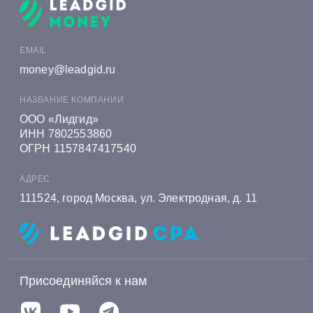
Онлайн заявка на кредит в Алеф-Банке
Онлайн заявка на кредит в Альфа-Банке
EMAIL
Онлайн заявка на кредит в Алмазэргиэнбанке
money@leadgid.ru
Онлайн заявка на кредит в БКС Банке
НАЗВАНИЕ КОМПАНИИ
Онлайн заявка на кредит в Экспобанке
ООО «Лидгид»
ИНН 7802553860
Онлайн заявка на кредит в Енисейском
ОГРН 1157847417540
Объединенном Банке
АДРЕС
Онлайн заявка на кредит в Газэнергобанке
111524, город Москва, ул. Электродная, д. 11
Онлайн заявка на кредит в Газпромбанке
Онлайн заявка на кредит в Генбанке
Онлайн заявка на кредит в Хоум Банке
Присоединяйся к нам
Онлайн заявка на кредит в Ингосстрах Банке
Онлайн заявка на кредит в