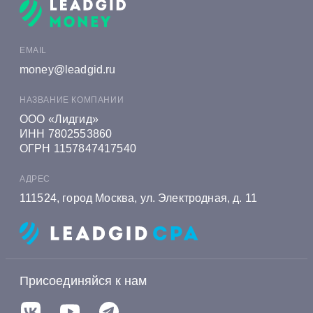
Онлайн заявка на кредит в Алеф-Банке
Онлайн заявка на кредит в Альфа-Банке
EMAIL
Онлайн заявка на кредит в Алмазэргиэнбанке
money@leadgid.ru
Онлайн заявка на кредит в БКС Банке
НАЗВАНИЕ КОМПАНИИ
Онлайн заявка на кредит в Экспобанке
ООО «Лидгид»
ИНН 7802553860
Онлайн заявка на кредит в Енисейском
ОГРН 1157847417540
Объединенном Банке
АДРЕС
Онлайн заявка на кредит в Газэнергобанке
111524, город Москва, ул. Электродная, д. 11
Онлайн заявка на кредит в Газпромбанке
Онлайн заявка на кредит в Генбанке
Онлайн заявка на кредит в Хоум Банке
Присоединяйся к нам
Онлайн заявка на кредит в Ингосстрах Банке
Онлайн заявка на кредит в