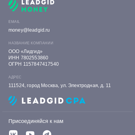
Онлайн заявка на кредит в Алеф-Банке
Онлайн заявка на кредит в Альфа-Банке
EMAIL
Онлайн заявка на кредит в Алмазэргиэнбанке
money@leadgid.ru
Онлайн заявка на кредит в БКС Банке
НАЗВАНИЕ КОМПАНИИ
Онлайн заявка на кредит в Экспобанке
ООО «Лидгид»
ИНН 7802553860
Онлайн заявка на кредит в Енисейском
ОГРН 1157847417540
Объединенном Банке
АДРЕС
Онлайн заявка на кредит в Газэнергобанке
111524, город Москва, ул. Электродная, д. 11
Онлайн заявка на кредит в Газпромбанке
Онлайн заявка на кредит в Генбанке
Онлайн заявка на кредит в Хоум Банке
Присоединяйся к нам
Онлайн заявка на кредит в Ингосстрах Банке
Онлайн заявка на кредит в