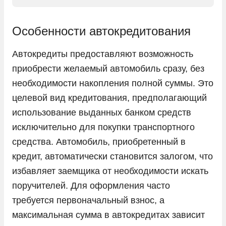
Kaiyi
KIA
Особенности автокредитования
LADA
Автокредиты предоставляют возможность
Land Rover
приобрести желаемый автомобиль сразу, без
Lexus
необходимости накопления полной суммы. Это
целевой вид кредитования, предполагающий
Lifan
использование выданных банком средств
Livan
исключительно для покупки транспортного
LiXiang
средства. Автомобиль, приобретенный в
Mazda
кредит, автоматически становится залогом, что
Mercedes-Benz
избавляет заемщика от необходимости искать
поручителей. Для оформления часто
Mini
требуется первоначальный взнос, а
Mitsubishi
максимальная сумма в автокредитах зависит
Nissan