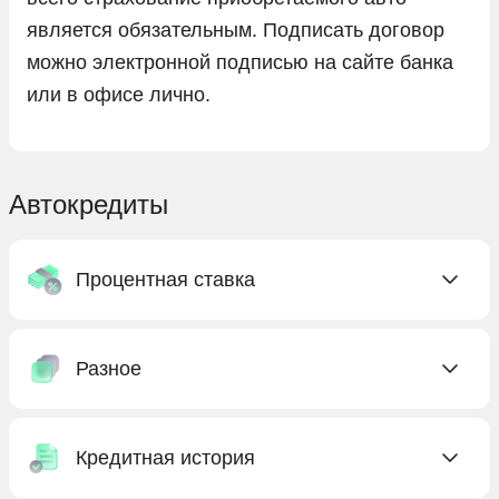
является обязательным. Подписать договор
можно электронной подписью на сайте банка
или в офисе лично.
Автокредиты
Процентная ставка
C низкой ставкой
Разное
Без процентов
Под низкий процент
Без КАСКО
С господдержкой
Кредитная история
Без первоначального взноса
Бесплатные