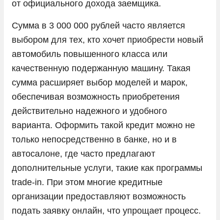
от официального дохода заемщика.
Omoda
Сумма в 3 000 000 рублей часто является
Opel
выбором для тех, кто хочет приобрести новый
Peugeot
автомобиль повышенного класса или
качественную подержанную машину. Такая
Porsche
сумма расширяет выбор моделей и марок,
Ram
обеспечивая возможность приобретения
Seres
действительно надежного и удобного
Skoda
варианта. Оформить такой кредит можно не
только непосредственно в банке, но и в
Solaris
автосалоне, где часто предлагают
Sollers
дополнительные услуги, такие как программы
SsangYong
trade-in. При этом многие кредитные
Subaru
организации предоставляют возможность
подать заявку онлайн, что упрощает процесс.
Suzuki