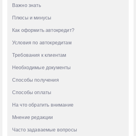
Важно знать
Ford
Плюсы и минусы
GAC
Как оформить автокредит?
Geely
Genesis
Условия по автокредитам
Haval
Требования к клиентам
Honda
Необходимые документы
Hongqi
Способы получения
Hyundai
Способы оплаты
Infiniti
На что обратить внимание
Jac
Мнение редакции
Jaecoo
Jetour
Часто задаваемые вопросы