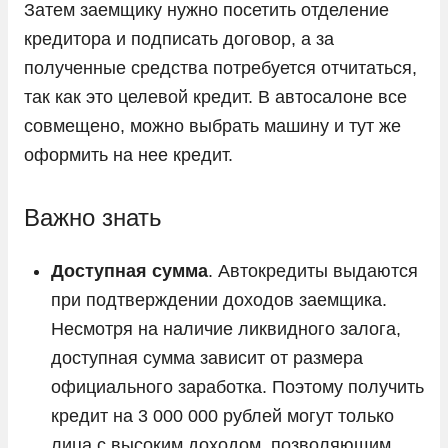
Затем заемщику нужно посетить отделение
Tank
кредитора и подписать договор, а за
Tesla
полученные средства потребуется отчитаться,
Toyota
так как это целевой кредит. В автосалоне все
совмещено, можно выбрать машину и тут же
Volkswagen
оформить на нее кредит.
Volvo
Vortex
Важно знать
Voyah
Zeekr
Доступная сумма
. Автокредиты выдаются
при подтверждении доходов заемщика.
ГАЗ
Несмотря на наличие ликвидного залога,
Москвич
доступная сумма зависит от размера
УАЗ
официального заработка. Поэтому получить
кредит на 3 000 000 рублей могут только
лица с высоким доходом, позволяющим