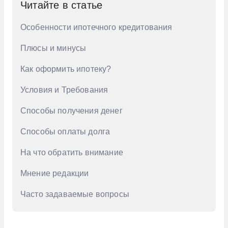
Читайте в статье
На квартиру
9 млн. руб
На строительство дома
Особенности ипотечного кредитования
На большую сумму
По госсертификату
Плюсы и минусы
По двум документам
Как оформить ипотеку?
Под материнский капитал
Условия и Требования
С господдержкой
Способы получения денег
Коммерческая
Способы оплаты долга
Лучшая
Первая
На что обратить внимание
Сельская
Мнение редакции
Семейная
Часто задаваемые вопросы
Субсидированная