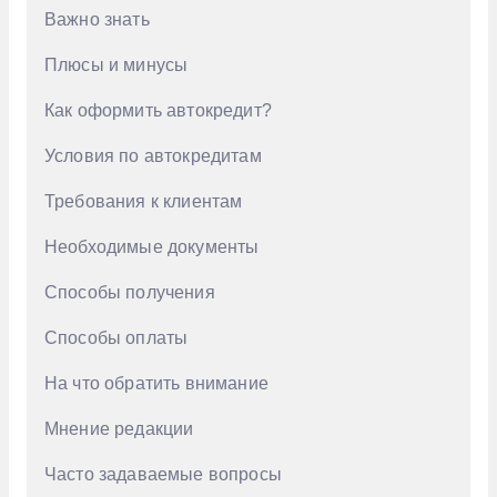
Важно знать
Geely
Genesis
Плюсы и минусы
Haval
Как оформить автокредит?
Honda
Условия по автокредитам
Hongqi
Требования к клиентам
Hyundai
Необходимые документы
Infiniti
Способы получения
Jac
Способы оплаты
Jaecoo
Jetour
На что обратить внимание
Kaiyi
Мнение редакции
KIA
Часто задаваемые вопросы