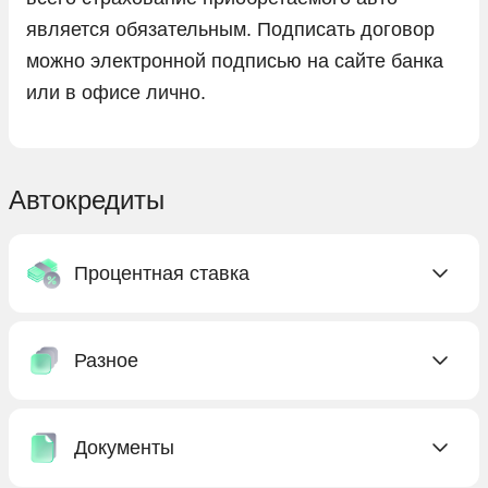
является обязательным. Подписать договор
можно электронной подписью на сайте банка
или в офисе лично.
Автокредиты
Процентная ставка
C низкой ставкой
Разное
Без процентов
Под низкий процент
Без КАСКО
С господдержкой
Документы
Без первоначального взноса
Бесплатные