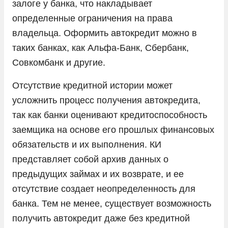
залоге у банка, что накладывает
Peugeot
определенные ограничения на права
Porsche
владельца. Оформить автокредит можно в
таких банках, как Альфа-Банк, Сбербанк,
Ram
Совкомбанк и другие.
Seres
Отсутствие кредитной истории может
Skoda
усложнить процесс получения автокредита,
Solaris
так как банки оценивают кредитоспособность
Sollers
заемщика на основе его прошлых финансовых
SsangYong
обязательств и их выполнения. КИ
представляет собой архив данных о
Subaru
предыдущих займах и их возврате, и ее
Suzuki
отсутствие создает неопределенность для
Tank
банка. Тем не менее, существует возможность
Tesla
получить автокредит даже без кредитной