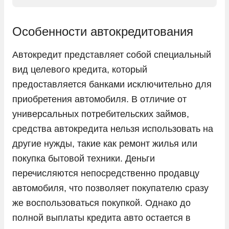
LADA
Land Rover
Особенности автокредитования
Lexus
Автокредит представляет собой специальный
Lifan
вид целевого кредита, который
Livan
предоставляется банками исключительно для
LiXiang
приобретения автомобиля. В отличие от
Mazda
универсальных потребительских займов,
средства автокредита нельзя использовать на
Mercedes-Benz
другие нужды, такие как ремонт жилья или
Mini
покупка бытовой техники. Деньги
Mitsubishi
перечисляются непосредственно продавцу
Nissan
автомобиля, что позволяет покупателю сразу
же воспользоваться покупкой. Однако до
Omoda
полной выплаты кредита авто остается в
Opel