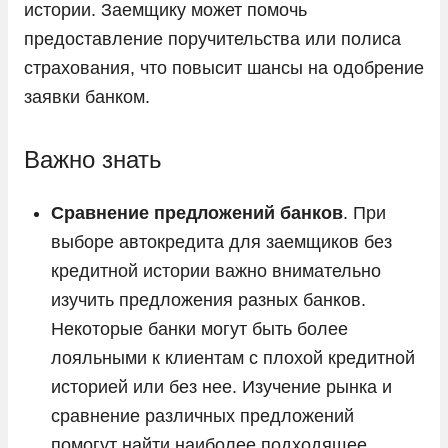
истории. Заемщику может помочь
Toyota
предоставление поручительства или полиса
Volkswagen
страхования, что повысит шансы на одобрение
Volvo
заявки банком.
Vortex
Voyah
Важно знать
Zeekr
Сравнение предложений банков
. При
ГАЗ
выборе автокредита для заемщиков без
Москвич
кредитной истории важно внимательно
УАЗ
изучить предложения разных банков.
Некоторые банки могут быть более
лояльными к клиентам с плохой кредитной
историей или без нее. Изучение рынка и
сравнение различных предложений
помогут найти наиболее подходящее