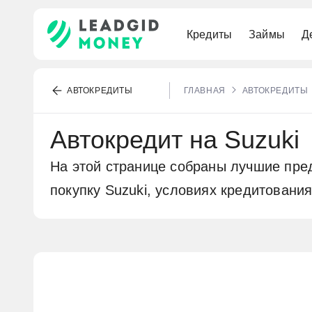
Кредиты
Займы
Д
По паспорту
Наличными
Премиальные
Под залог ПТС
Выгодные
Для самозанятых
Под низкий процент
АВТОКРЕДИТЫ
ГЛАВНАЯ
АВТОКРЕДИТЫ
Рефинансирование
Без карты
Для путешествий
Под залог квартиры
Без процентов
Бесплатный счёт
Военная
Автокредит на Suzuki
Выгодные
МИР
Онлайн
На этой странице собраны лучшие пре
Долгосрочные
покупку Suzuki, условиях кредитовани