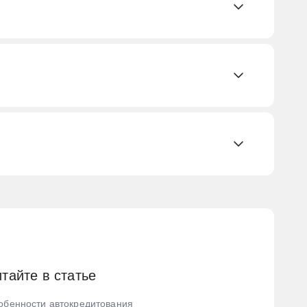
ль
тайте в статье
обенности автокредитования