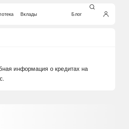
потека
Вклады
Блог
кредитной историей
ой на дом
г недвижимости
ок
ьные
автомобиля
бращения
ьные
бная информация о кредитах на
с.