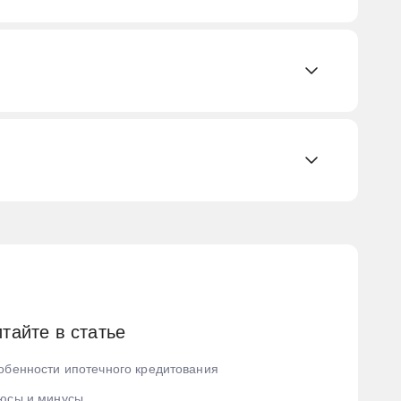
ждан
тайте в статье
а
обенности ипотечного кредитования
юсы и минусы