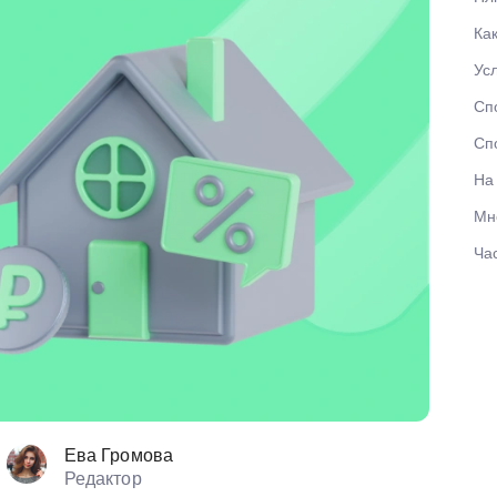
6 млн. руб
Ка
С господдержкой
8 млн. руб
Ус
Лучшая
Сп
На большую сумму
Первая
Сп
На
Семейная
Мн
Ча
Ева Громова
Редактор