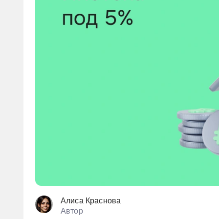
5 млн. руб
Под материнский капитал
7 млн. руб
Коммерческая
9 млн. руб
Льготная
Сельская
Субсидированная
Алиса Краснова
Автор