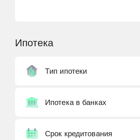
Ипотека
Тип ипотеки
Военная
Ипотека в банках
Земельная
Без справок
Абсолют Банк
Срок кредитования
Для IT
Альфа-Банк