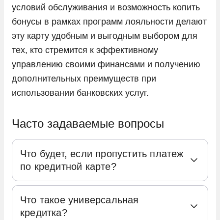
условий обслуживания и возможность копить
бонусы в рамках программ лояльности делают
эту карту удобным и выгодным выбором для
тех, кто стремится к эффективному
управлению своими финансами и получению
дополнительных преимуществ при
использовании банковских услуг.
Часто задаваемые вопросы
Что будет, если пропустить платеж
по кредитной карте?
Когда вы пропускаете минимальный
Что такое универсальная
платеж по кредитной карте, банк начинает
кредитка?
применять не только штрафы и пеню, но и