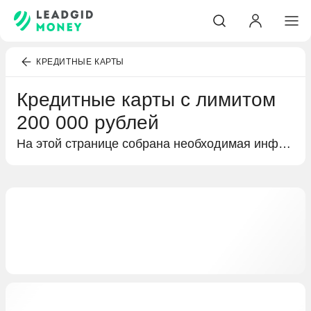
КРЕДИТНЫЕ КАРТЫ
Кредитные карты с лимитом
200 000 рублей
На этой странице собрана необходимая информация о кредитных картах с лимитом 200 000 рублей. Краткий обзор процентных ставок и бонусов в виде кешбэка или льготного периода, а также условия получения кредитной карты и предложения от разных банков.