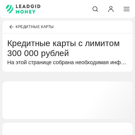
КРЕДИТНЫЕ КАРТЫ
Кредитные карты с лимитом
300 000 рублей
На этой странице собрана необходимая информация о кредитных картах с лимитом 300 000 рублей. Краткий обзор процентных ставок и бонусов в виде кешбэка или льготного периода, а также условия получения кредитной карты и предложения от разных банков.