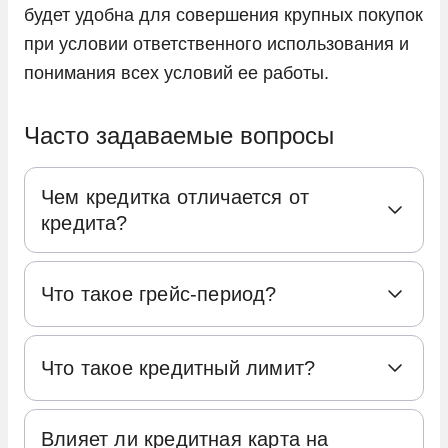
будет удобна для совершения крупных покупок
при условии ответственного использования и
понимания всех условий ее работы.
Часто задаваемые вопросы
Чем кредитка отличается от
кредита?
Кредитные карты и потребительские
Что такое грейс-период?
кредиты имеют ряд отличий, которые
заключаются в следующем:
Грейс-период, или льготный период,
Что такое кредитный лимит?
представляет собой отрезок времени, в
Выдача средств
. Потребительский
течение которого банк не начисляет
кредит предполагает получение всей
Кредитный лимит – это не просто число,
проценты за использование средств,
суммы сразу, в то время как кредитная
Влияет ли кредитная карта на
это максимальная доступная сумма,