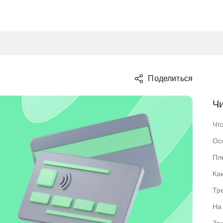
Социальные
С 21 года
100 тыс. руб
200 тыс. руб
Поделиться
300 тыс. руб
Чи
50 тыс. руб
Чт
Ос
Пл
Ка
Тр
На