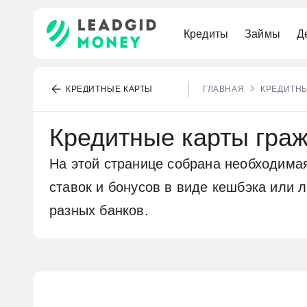
Кредиты
Займы
Д
По паспорту
Наличными
Премиальные
Под залог ПТС
Выгодные
Для самозанятых
Под низкий процент
КРЕДИТНЫЕ КАРТЫ
ГЛАВНАЯ
КРЕДИТНЫ
Рефинансирование
Без карты
Для путешествий
Под залог квартиры
Без процентов
Бесплатный счёт
Военная
Кредитные карты гра
Выгодные
МИР
Онлайн
На этой странице собрана необходима
Долгосрочные
ставок и бонусов в виде кешбэка или 
разных банков.