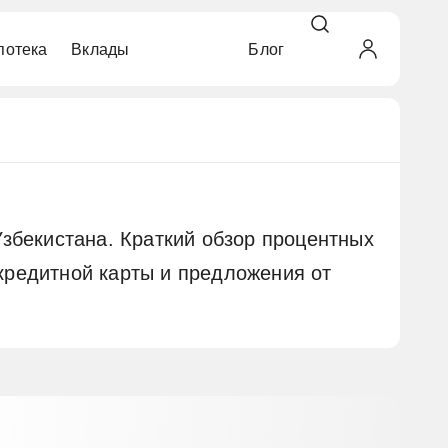
потека
Вклады
Блог
кредитной историей
ой на дом
г недвижимости
ок
ьные
автомобиля
бращения
ьные
збекистана. Краткий обзор процентных
 кредитной карты и предложения от