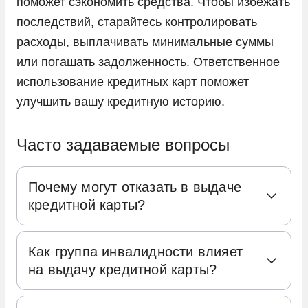
поможет сэкономить средства. Чтобы избежать
последствий, старайтесь контролировать
расходы, выплачивать минимальные суммы
или погашать задолженность. Ответственное
использование кредитных карт поможет
улучшить вашу кредитную историю.
Часто задаваемые вопросы
Почему могут отказать в выдаче
кредитной карты?
Отказ в выдаче кредитной карты может
Как группа инвалидности влияет
быть обусловлен несколькими факторами.
на выдачу кредитной карты?
Плохая кредитная история.
Банки
Группа инвалидности может оказывать
обращаются к кредитным бюро, чтобы