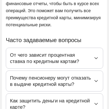
финансовые отчеты, чтобы быть в курсе всех
операций. Это поможет вам получить все
преимущества кредитной карты, минимизируя
потенциальные риски.
Часто задаваемые вопросы
От чего зависит процентная
ставка по кредитным картам?
При оформлении кредитной карты для
Почему пенсионеру могут отказать
физических лиц одним из ключевых
в выдаче кредитной карты?
аспектов является выбор процентной
ставки. Она влияет на сумму, которую
В большинстве случаев для получения
заемщик должен будет вернуть банку за
Как защитить деньги на кредитной
кредита пенсионеру достаточно быть
карте?
использование заемных средств.
гражданином РФ и предъявить паспорт.