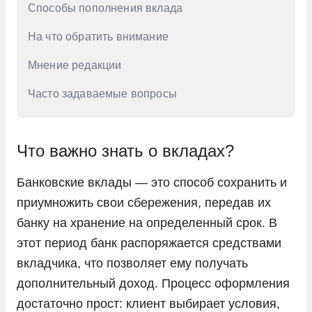
750 тыс. руб
Способы пополнения вклада
8 млн. руб
На что обратить внимание
8,5 млн. руб
Мнение редакции
800 тыс. руб
Часто задаваемые вопросы
850 тыс. руб
9 млн. руб
Что важно знать о вкладах?
9,5 млн. руб
900 тыс. руб
Банковские вклады — это способ сохранить и
приумножить свои сбережения, передав их
950 тыс. руб
банку на хранение на определенный срок. В
Маленькие
этот период банк распоряжается средствами
вкладчика, что позволяет ему получать
дополнительный доход. Процесс оформления
достаточно прост: клиент выбирает условия,