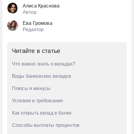
Т-Банк
Срочные
На 6 месяцев
5 млн. руб
Алиса Краснова
Автор
На 7 месяцев
5,5 млн. руб
Ева Громова
На 8 месяцев
50 тыс. руб
Редактор
На 9 месяцев
500 тыс. руб
550 тыс. руб
Читайте в статье
6 млн. руб
Что важно знать о вкладах?
6,5 млн. руб
Виды банковских вкладов
600 тыс. руб
Плюсы и минусы
650 тыс. руб
Условия и требования
7 млн. руб
Как открыть вклад в банке
7,5 млн. руб
700 тыс. руб
Способы выплаты процентов