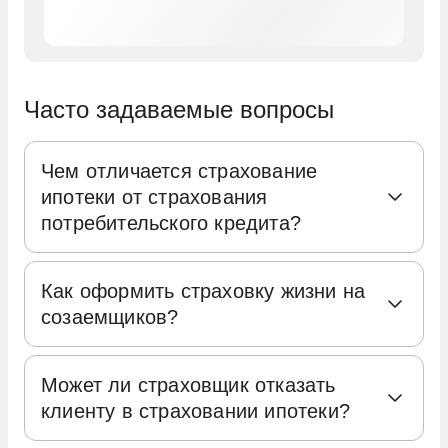
Часто задаваемые вопросы
Чем отличается страхование
ипотеки от страхования
потребительского кредита?
Ипотечный кредит предназначен для
Как оформить страховку жизни на
приобретения жилья, будь то покупка
созаемщиков?
новостройки, вторичного жилья или
строительство собственного дома. Одной
Первым шагом является оформление
из главных особенностей ипотечного
Может ли страховщик отказать
отдельных полисов страхования жизни
клиенту в страховании ипотеки?
кредита является то, что он выдается под
для каждого из созаемщиков. Это
залог приобретаемой недвижимости. Это
необходимо, поскольку сумма остатка по