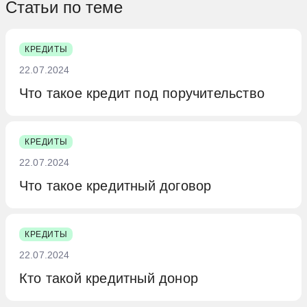
кредитную историю заемщика.
мошенничества, заемщик может
Статьи по теме
финансирования может оказаться
Указываются точные даты запросов и
столкнуться с уголовной
более выгодным решением.
наименования компаний.
ответственностью. В зависимости от
КРЕДИТЫ
обстоятельств, суд может назначить
22.07.2024
штраф до 20% от суммы
Что такое кредит под поручительство
невыплаченного кредита,
принудительные работы, арест или
даже лишение свободы на срок до
КРЕДИТЫ
двух лет.
22.07.2024
Что такое кредитный договор
КРЕДИТЫ
22.07.2024
Кто такой кредитный донор