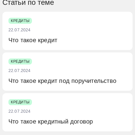
Статьи по теме
информации.
Информационная часть.
Доступ к
этой части вашей кредитной истории
КРЕДИТЫ
может быть предоставлен
22.07.2024
юридическим лицам без вашего
Что такое кредит
согласия, но только в ограниченных и
четко определенных случаях,
КРЕДИТЫ
например, для оценки рисков при
22.07.2024
выдаче кредита или займа. Это
Что такое кредит под поручительство
означает, что при подаче заявки на
кредит, банки или МФО могут без
проблем получить эту информацию из
КРЕДИТЫ
вашей КИ.
22.07.2024
Что такое кредитный договор