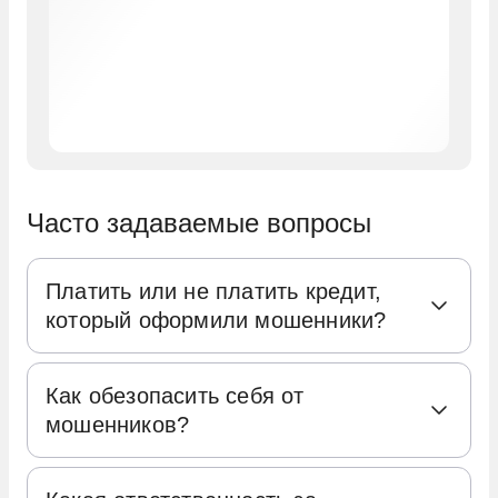
Часто задаваемые вопросы
Платить или не платить кредит,
который оформили мошенники?
Когда возникает вопрос, платить или не
Как обезопасить себя от
платить по кредиту, оформленному
мошенников?
мошенниками, важно учитывать
перспективы судебного разбирательства.
Не передавайте паспорт незнакомым
Если у вас есть веские доказательства, что