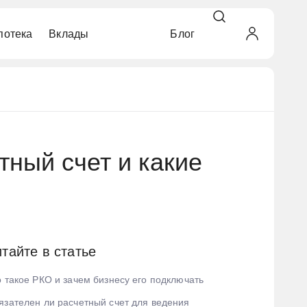
потека
Вклады
Блог
кредитной историей
ой на дом
г недвижимости
ок
ьные
автомобиля
бращения
ьные
тный счет и какие
тайте в статье
о такое РКО и зачем бизнесу его подключать
язателен ли расчетный счет для ведения