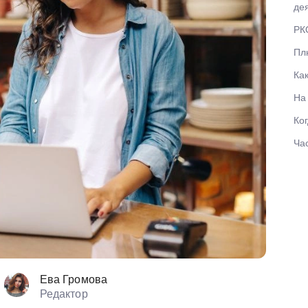
де
РК
Пл
Ка
На
Ко
Ча
Ева Громова
Редактор