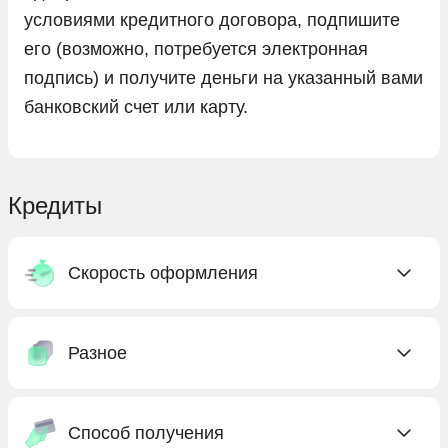
условиями кредитного договора, подпишите
его (возможно, потребуется электронная
подпись) и получите деньги на указанный вами
банковский счет или карту.
Кредиты
Скорость оформления
Быстрые
Разное
Сегодня
Срочные
Где взять кредит
Экспресс
Способ получения
Без предоплат