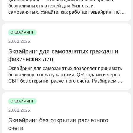
безналичных платежей для бизнеса и
самозанятых. Узнайте, как работает эквайринг по
QR-коду, в чем его преимущества, как подключить
оплату через СБП и сколько можно сэкономить на
комиссии.
ЭКВАЙРИНГ
20.02.2025
Эквайринг для самозанятых граждан и
физических лиц
Эквайринг для самозанятых позволяет принимать
безналичную оплату картами, QR-кодами и через
СБП без открытия расчетного счета. Разбираем,
как подключить эквайринг, какие есть условия,
комиссии и особенности работы с клиентами и
бизнесом.
ЭКВАЙРИНГ
20.02.2025
Эквайринг без открытия расчетного
счета