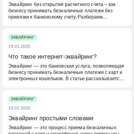
Эквайринг без открытия расчетного счета – как
бизнесу принимать безналичные платежи без
привязки к банковскому счету. Разбираем
особенности, виды, условия подключения и
безопасность транзакций.
ЭКВАЙРИНГ
19.02.2025
Что такое интернет-эквайринг?
Эквайринг — это банковская услуга, позволяющая
бизнесу принимать безналичные платежи с карт и
электронных кошельков. В статье рассказывается,
какие бывают виды эквайринга, как его
подключить, сколько это стоит и какие документы
нужны для оформления.
ЭКВАЙРИНГ
19.02.2025
Эквайринг простыми словами
Эквайринг — это процесс приема безналичных
платежей с карт и смартфонов через терминалы