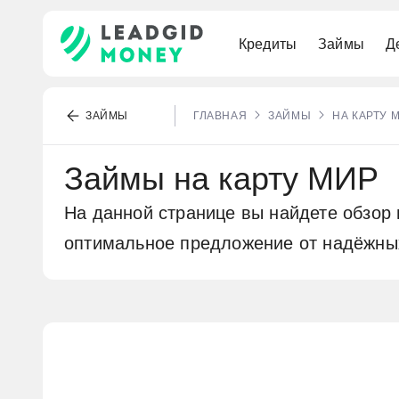
Кредиты
Займы
Д
По паспорту
Наличными
Премиальные
Под залог ПТС
Выгодные
Для самозанятых
Под низкий процент
ЗАЙМЫ
ГЛАВНАЯ
ЗАЙМЫ
НА КАРТУ 
Рефинансирование
Без карты
Для путешествий
Под залог квартиры
Без процентов
Бесплатный счёт
Военная
Займы на карту МИР
Выгодные
МИР
Онлайн
На данной странице вы найдете обзор
Долгосрочные
оптимальное предложение от надёжны