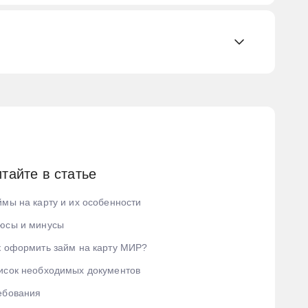
сторией
а
них
остоверению
тайте в статье
ом
ймы на карту и их особенности
юсы и минусы
к оформить займ на карту МИР?
исок необходимых документов
ебования