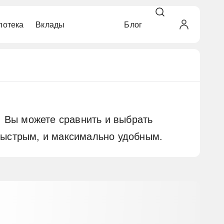
потека
Вклады
Блог
кредитной историей
ой на дом
г недвижимости
ок
ьные
автомобиля
бращения
ьные
 Вы можете сравнить и выбрать
ыстрым, и максимально удобным.