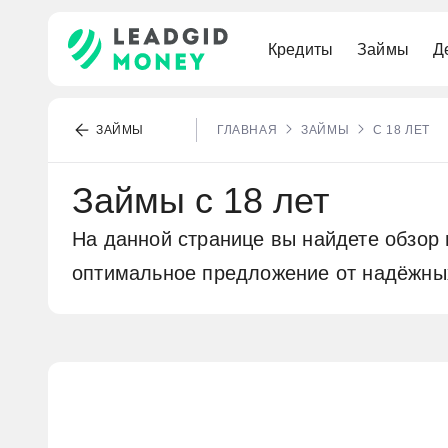
Кредиты
Займы
Д
По паспорту
Наличными
Премиальные
Под залог ПТС
Выгодные
Для самозанятых
Под низкий процент
ЗАЙМЫ
ГЛАВНАЯ
ЗАЙМЫ
С 18 ЛЕТ
Рефинансирование
Без карты
Для путешествий
Под залог квартиры
Без процентов
Бесплатный счёт
Военная
Займы с 18 лет
Выгодные
МИР
Онлайн
На данной странице вы найдете обзор
Долгосрочные
оптимальное предложение от надёжны