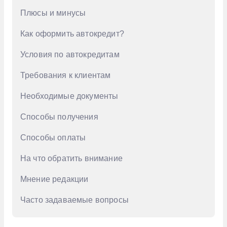
Плюсы и минусы
GAC
Как оформить автокредит?
Geely
Genesis
Условия по автокредитам
Haval
Требования к клиентам
Honda
Необходимые документы
Hongqi
Способы получения
Hyundai
Способы оплаты
Infiniti
На что обратить внимание
Jac
Мнение редакции
Jaecoo
Jetour
Часто задаваемые вопросы
Kaiyi