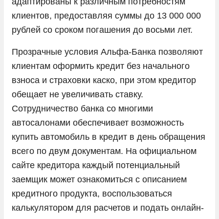
адаптированы к различным потребностям
клиентов, предоставляя суммы до 13 000 000
Opel
рублей со сроком погашения до восьми лет.
Peugeot
Прозрачные условия Альфа-Банка позволяют
Porsche
клиентам оформить кредит без начального
Ram
взноса и страховки каско, при этом кредитор
Seres
обещает не увеличивать ставку.
Skoda
Сотрудничество банка со многими
автосалонами обеспечивает возможность
Solaris
купить автомобиль в кредит в день обращения
Sollers
всего по двум документам. На официальном
SsangYong
сайте кредитора каждый потенциальный
Subaru
заемщик может ознакомиться с описанием
кредитного продукта, воспользоваться
Suzuki
калькулятором для расчетов и подать онлайн-
Tank