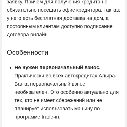
заявку. Причем для получения кредита не
Tesla
обязательно посещать офис кредитора, так как
Toyota
у него есть бесплатная доставка на дом, а
постоянным клиентам доступно подписание
Volkswagen
договора онлайн.
Volvo
Vortex
Особенности
Voyah
Zeekr
Не нужен первоначальный взнос.
Практически во всех автокредитах Альфа-
ГАЗ
Банка первоначальный взнос
Москвич
необязателен. Это особенно актуально для
УАЗ
тех, кто не имеет сбережений или не
планирует использовать машину по
программе trade-in.