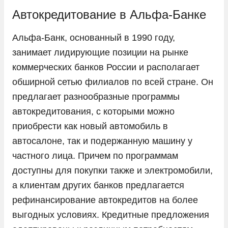
KIA
Автокредитование в Альфа-Банке
LADA
Альфа-Банк, основанный в 1990 году,
Land Rover
занимает лидирующие позиции на рынке
Lexus
коммерческих банков России и располагает
обширной сетью филиалов по всей стране. Он
Lifan
предлагает разнообразные программы
Livan
автокредитования, с которыми можно
LiXiang
приобрести как новый автомобиль в
Mazda
автосалоне, так и подержанную машину у
Mercedes-Benz
частного лица. Причем по программам
доступны для покупки также и электромобили,
Mini
а клиентам других банков предлагается
Mitsubishi
рефинансирование автокредитов на более
Nissan
выгодных условиях. Кредитные предложения
Omoda