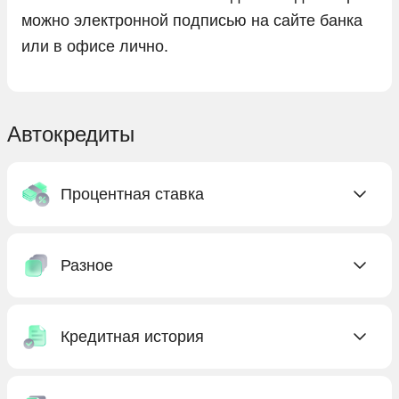
можно электронной подписью на сайте банка
или в офисе лично.
Автокредиты
Процентная ставка
C низкой ставкой
Разное
Без процентов
Под низкий процент
Без КАСКО
С господдержкой
Кредитная история
Без первоначального взноса
Бесплатные
Без предоплаты
Без кредитной истории
Выгодные