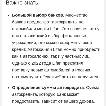
Важно знать
Toyota
Volkswagen
Большой выбор банков
. Множество
банков предлагают автокредиты на
Volvo
автомобили марки Lifan. Это означает, что у
Vortex
вас есть широкий выбор финансовых
Voyah
учреждений, где можно оформить такой
Zeekr
кредит. Автомобили Lifan можно приобрести
ГАЗ
как в автосалонах, так и у частных лиц.
Однако с 2022 года Lifan прекратил
Москвич
поставку новых автомобилей в Россию,
УАЗ
поэтому купить "свежие" авто не получится.
Определение суммы автокредита
. Сумма
автокредита, которую банк может
предоставить, зависит от вашего дохода.