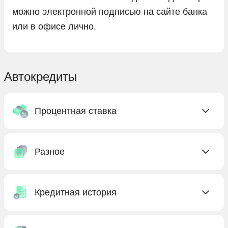
можно электронной подписью на сайте банка
или в офисе лично.
Автокредиты
Процентная ставка
C низкой ставкой
Разное
Без процентов
Под низкий процент
Без КАСКО
С господдержкой
Кредитная история
Без первоначального взноса
Бесплатные
Без предоплаты
Без кредитной истории
Выгодные