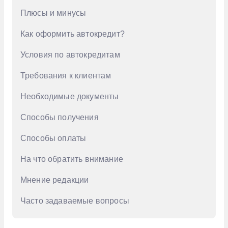
Плюсы и минусы
GAC
Как оформить автокредит?
Geely
Genesis
Условия по автокредитам
Haval
Требования к клиентам
Honda
Необходимые документы
Hongqi
Способы получения
Hyundai
Способы оплаты
Infiniti
На что обратить внимание
Jac
Мнение редакции
Jaecoo
Jetour
Часто задаваемые вопросы
Kaiyi