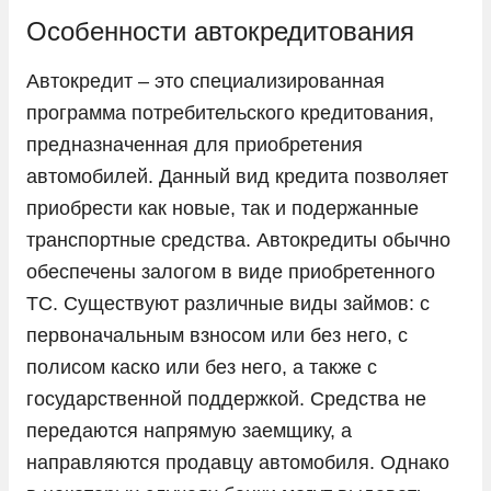
KIA
Особенности автокредитования
LADA
Автокредит – это специализированная
Land Rover
программа потребительского кредитования,
Lexus
предназначенная для приобретения
автомобилей. Данный вид кредита позволяет
Livan
приобрести как новые, так и подержанные
LiXiang
транспортные средства. Автокредиты обычно
Mazda
обеспечены залогом в виде приобретенного
Mercedes-Benz
ТС. Существуют различные виды займов: с
Mini
первоначальным взносом или без него, с
полисом каско или без него, а также с
Mitsubishi
государственной поддержкой. Средства не
Nissan
передаются напрямую заемщику, а
Omoda
направляются продавцу автомобиля. Однако
Opel