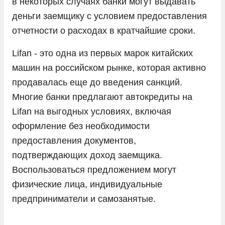
в некоторых случаях банки могут выдавать
деньги заемщику с условием предоставления
Peugeot
отчетности о расходах в кратчайшие сроки.
Porsche
Lifan - это одна из первых марок китайских
Ram
машин на российском рынке, которая активно
Seres
продавалась еще до введения санкций.
Skoda
Многие банки предлагают автокредиты на
Solaris
Lifan на выгодных условиях, включая
оформление без необходимости
Sollers
предоставления документов,
SsangYong
подтверждающих доход заемщика.
Subaru
Воспользоваться предложением могут
Suzuki
физические лица, индивидуальные
предприниматели и самозанятые.
Tank
Tesla