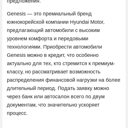
предложения.
Peugeot
Genesis — это премиальный бренд
Porsche
южнокорейской компании Hyundai Motor,
предлагающий автомобили с высоким
Ram
уровнем комфорта и передовыми
Seres
технологиями. Приобрести автомобили
Skoda
Genesis можно в кредит, что особенно
Solaris
актуально для тех, кто стремится к премиум-
классу, но рассматривает возможность
Sollers
распределения финансовой нагрузки на более
SsangYong
длительный период. Подать заявку можно
Subaru
через банк или автосалон всего по двум
Suzuki
документам, что значительно ускоряет
процесс.
Tank
Tesla