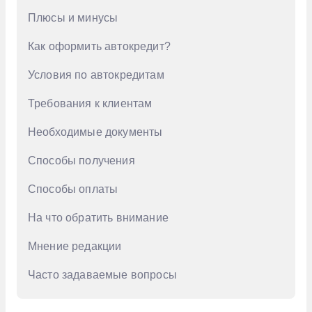
Плюсы и минусы
GAC
Как оформить автокредит?
Geely
Haval
Условия по автокредитам
Honda
Требования к клиентам
Hongqi
Необходимые документы
Hyundai
Способы получения
Infiniti
Способы оплаты
Jac
На что обратить внимание
Jaecoo
Мнение редакции
Jetour
Kaiyi
Часто задаваемые вопросы
KIA