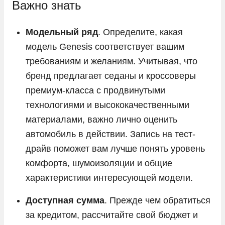
Важно знать
Toyota
Volkswagen
Модельный ряд
. Определите, какая
модель Genesis соответствует вашим
Volvo
требованиям и желаниям. Учитывая, что
Vortex
бренд предлагает седаны и кроссоверы
Voyah
премиум-класса с продвинутыми
Zeekr
технологиями и высококачественными
ГАЗ
материалами, важно лично оценить
автомобиль в действии. Запись на тест-
Москвич
драйв поможет вам лучше понять уровень
УАЗ
комфорта, шумоизоляции и общие
характеристики интересующей модели.
Доступная сумма
. Прежде чем обратиться
за кредитом, рассчитайте свой бюджет и