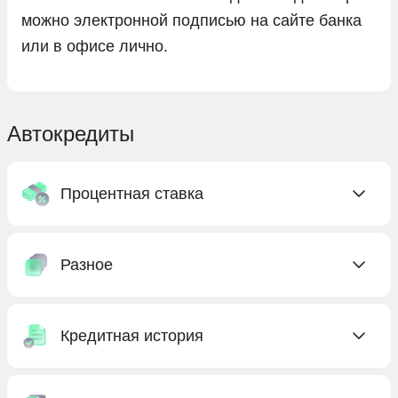
можно электронной подписью на сайте банка
или в офисе лично.
Автокредиты
Процентная ставка
C низкой ставкой
Разное
Без процентов
Под низкий процент
Без КАСКО
С господдержкой
Кредитная история
Без первоначального взноса
Бесплатные
Без предоплаты
Без кредитной истории
Выгодные