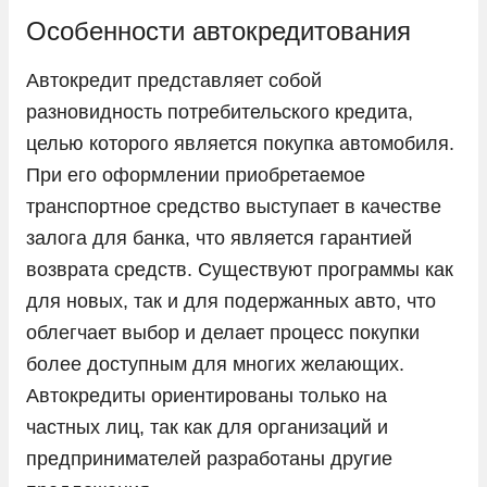
LADA
Особенности автокредитования
Land Rover
Автокредит представляет собой
Lexus
разновидность потребительского кредита,
Lifan
целью которого является покупка автомобиля.
При его оформлении приобретаемое
Livan
транспортное средство выступает в качестве
LiXiang
залога для банка, что является гарантией
Mazda
возврата средств. Существуют программы как
Mercedes-Benz
для новых, так и для подержанных авто, что
Mini
облегчает выбор и делает процесс покупки
более доступным для многих желающих.
Mitsubishi
Автокредиты ориентированы только на
Nissan
частных лиц, так как для организаций и
Omoda
предпринимателей разработаны другие
Opel