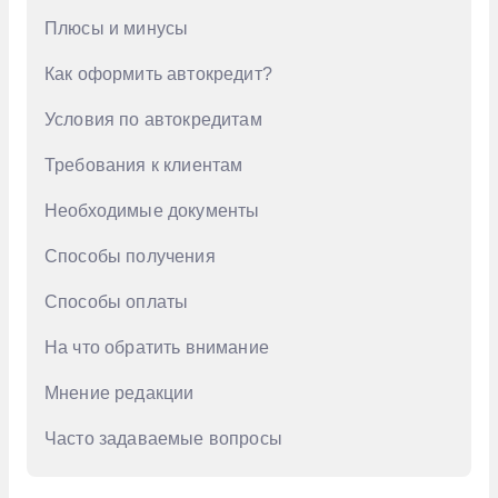
Плюсы и минусы
GAC
Как оформить автокредит?
Geely
Genesis
Условия по автокредитам
Haval
Требования к клиентам
Honda
Необходимые документы
Hongqi
Способы получения
Hyundai
Способы оплаты
Infiniti
На что обратить внимание
Jac
Мнение редакции
Jaecoo
Jetour
Часто задаваемые вопросы
Kaiyi