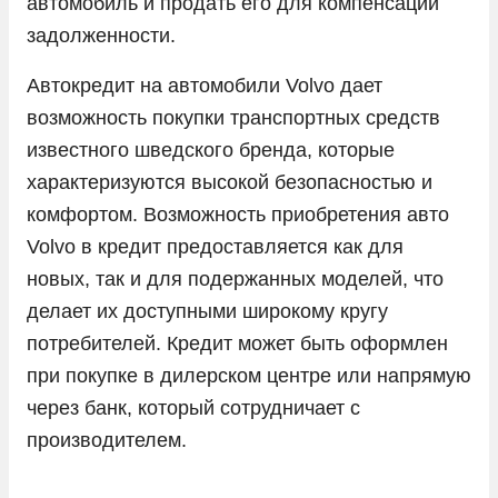
автомобиль и продать его для компенсации
задолженности.
Opel
Peugeot
Автокредит на автомобили Volvo дает
возможность покупки транспортных средств
Porsche
известного шведского бренда, которые
Ram
характеризуются высокой безопасностью и
Seres
комфортом. Возможность приобретения авто
Skoda
Volvo в кредит предоставляется как для
новых, так и для подержанных моделей, что
Solaris
делает их доступными широкому кругу
Sollers
потребителей. Кредит может быть оформлен
SsangYong
при покупке в дилерском центре или напрямую
Subaru
через банк, который сотрудничает с
производителем.
Suzuki
Tank