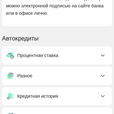
можно электронной подписью на сайте банка
или в офисе лично.
Автокредиты
Процентная ставка
C низкой ставкой
Разное
Без процентов
Под низкий процент
Без КАСКО
С господдержкой
Кредитная история
Без первоначального взноса
Бесплатные
Без предоплаты
Без кредитной истории
Выгодные