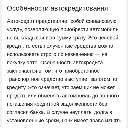
KIA
Особенности автокредитования
LADA
Автокредит представляет собой финансовую
Land Rover
услугу, позволяющую приобрести автомобиль,
Lexus
не выкладывая всю сумму сразу. Это целевой
кредит, то есть полученные средства можно
Lifan
использовать строго по назначению — на
Livan
покупку авто. Особенность автокредита
LiXiang
заключается в том, что приобретенное
Mazda
транспортное средство выступает залогом по
Mercedes-Benz
кредиту. Это означает, что заемщик не может
продать или обменять автомобиль до полного
Mini
погашения кредитной задолженности без
Mitsubishi
согласия банка. В случае неуплаты долга в
Nissan
установленные сроки, банк имеет право изъять
Omoda