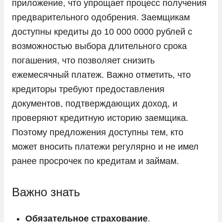
приложение, что упрощает процесс получения
Tesla
предварительного одобрения. Заемщикам
Toyota
доступны кредиты до 10 000 0000 рублей с
возможностью выбора длительного срока
Volkswagen
погашения, что позволяет снизить
Volvo
ежемесячный платеж. Важно отметить, что
Vortex
кредиторы требуют предоставления
Voyah
документов, подтверждающих доход, и
Zeekr
проверяют кредитную историю заемщика.
Поэтому предложения доступны тем, кто
ГАЗ
может вносить платежи регулярно и не имел
Москвич
ранее просрочек по кредитам и займам.
УАЗ
Важно знать
Обязательное страхование
.