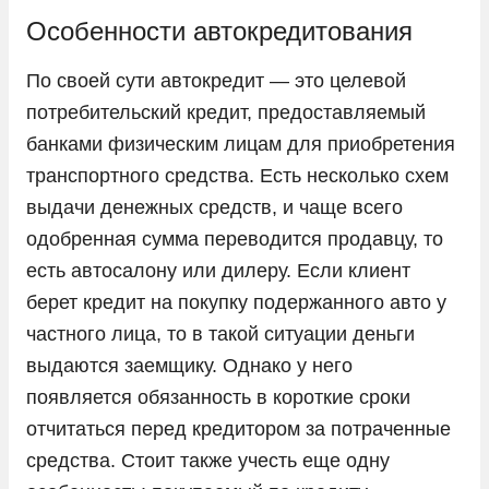
KIA
Особенности автокредитования
LADA
По своей сути автокредит — это целевой
Land Rover
потребительский кредит, предоставляемый
Lexus
банками физическим лицам для приобретения
транспортного средства. Есть несколько схем
Lifan
выдачи денежных средств, и чаще всего
Livan
одобренная сумма переводится продавцу, то
LiXiang
есть автосалону или дилеру. Если клиент
Mazda
берет кредит на покупку подержанного авто у
Mercedes-Benz
частного лица, то в такой ситуации деньги
выдаются заемщику. Однако у него
Mini
появляется обязанность в короткие сроки
Mitsubishi
отчитаться перед кредитором за потраченные
Nissan
средства. Стоит также учесть еще одну
Omoda