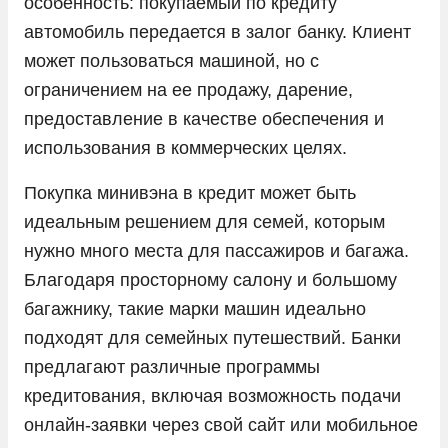
особенность: покупаемый по кредиту
автомобиль передается в залог банку. Клиент
Opel
может пользоваться машиной, но с
Peugeot
ограничением на ее продажу, дарение,
Porsche
предоставление в качестве обеспечения и
Ram
использования в коммерческих целях.
Seres
Покупка минивэна в кредит может быть
Skoda
идеальным решением для семей, которым
нужно много места для пассажиров и багажа.
Solaris
Благодаря просторному салону и большому
Sollers
багажнику, такие марки машин идеально
SsangYong
подходят для семейных путешествий. Банки
Subaru
предлагают различные программы
кредитования, включая возможность подачи
Suzuki
онлайн-заявки через свой сайт или мобильное
Tank