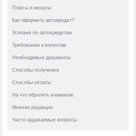
Плюсы и минусы
GAC
Как оформить автокредит?
Geely
Genesis
Условия по автокредитам
Haval
Требования к клиентам
Honda
Необходимые документы
Hongqi
Способы получения
Hyundai
Способы оплаты
Infiniti
На что обратить внимание
Jac
Мнение редакции
Jaecoo
Jetour
Часто задаваемые вопросы
Kaiyi