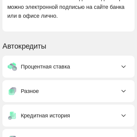
можно электронной подписью на сайте банка
или в офисе лично.
Автокредиты
Процентная ставка
C низкой ставкой
Разное
Без процентов
Под низкий процент
Без КАСКО
С господдержкой
Кредитная история
Без первоначального взноса
Бесплатные
Без предоплаты
Без кредитной истории
Выгодные