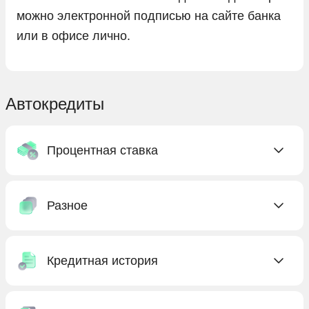
можно электронной подписью на сайте банка
или в офисе лично.
Автокредиты
Процентная ставка
C низкой ставкой
Разное
Без процентов
Под низкий процент
Без КАСКО
С господдержкой
Кредитная история
Без первоначального взноса
Бесплатные
Без предоплаты
Без кредитной истории
Выгодные