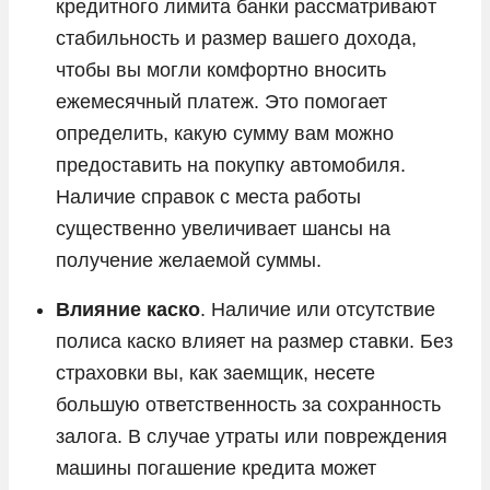
кредитного лимита банки рассматривают
Toyota
стабильность и размер вашего дохода,
Volkswagen
чтобы вы могли комфортно вносить
ежемесячный платеж. Это помогает
Volvo
определить, какую сумму вам можно
Vortex
предоставить на покупку автомобиля.
Voyah
Наличие справок с места работы
Zeekr
существенно увеличивает шансы на
ГАЗ
получение желаемой суммы.
Москвич
Влияние каско
. Наличие или отсутствие
УАЗ
полиса каско влияет на размер ставки. Без
страховки вы, как заемщик, несете
большую ответственность за сохранность
залога. В случае утраты или повреждения
машины погашение кредита может