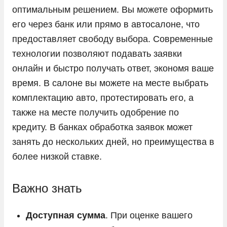
оптимальным решением. Вы можете оформить
Peugeot
его через банк или прямо в автосалоне, что
Porsche
предоставляет свободу выбора. Современные
технологии позволяют подавать заявки
Ram
онлайн и быстро получать ответ, экономя ваше
Seres
время. В салоне вы можете на месте выбрать
Skoda
комплектацию авто, протестировать его, а
Solaris
также на месте получить одобрение по
кредиту. В банках обработка заявок может
Sollers
занять до нескольких дней, но преимущества в
SsangYong
более низкой ставке.
Subaru
Suzuki
Важно знать
Tank
Доступная сумма
. При оценке вашего
Tesla