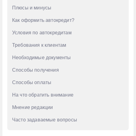
Плюсы и минусы
Geely
Как оформить автокредит?
Genesis
Haval
Условия по автокредитам
Honda
Требования к клиентам
Hongqi
Необходимые документы
Hyundai
Способы получения
Infiniti
Способы оплаты
Jac
На что обратить внимание
Jaecoo
Мнение редакции
Jetour
Kaiyi
Часто задаваемые вопросы
KIA