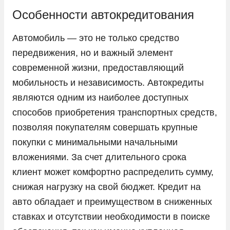
KIA
Особенности автокредитования
LADA
Автомобиль — это не только средство
Land Rover
передвижения, но и важный элемент
Lexus
современной жизни, предоставляющий
мобильность и независимость. Автокредиты
Lifan
являются одним из наиболее доступных
Livan
способов приобретения транспортных средств,
LiXiang
позволяя покупателям совершать крупные
Mazda
покупки с минимальными начальными
Mercedes-Benz
вложениями. За счет длительного срока
клиент может комфортно распределить сумму,
Mini
снижая нагрузку на свой бюджет. Кредит на
Mitsubishi
авто обладает и преимуществом в сниженных
Nissan
ставках и отсутствии необходимости в поиске
Omoda