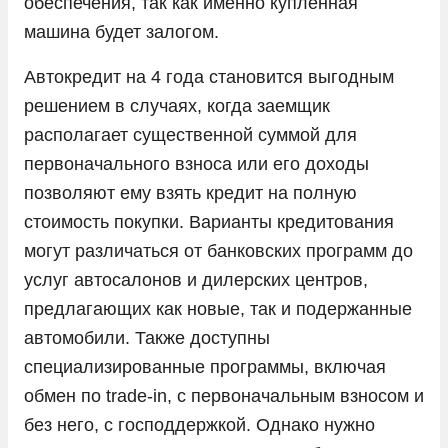
обеспечения, так как именно купленная
машина будет залогом.
Opel
Peugeot
Автокредит на 4 года становится выгодным
решением в случаях, когда заемщик
Porsche
располагает существенной суммой для
Ram
первоначального взноса или его доходы
Seres
позволяют ему взять кредит на полную
Skoda
стоимость покупки. Варианты кредитования
могут различаться от банковских программ до
Solaris
услуг автосалонов и дилерских центров,
Sollers
предлагающих как новые, так и подержанные
SsangYong
автомобили. Также доступны
Subaru
специализированные программы, включая
обмен по trade-in, с первоначальным взносом и
Suzuki
без него, с господдержкой. Однако нужно
Tank