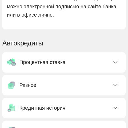
можно электронной подписью на сайте банка
или в офисе лично.
Автокредиты
Процентная ставка
C низкой ставкой
Разное
Без процентов
Под низкий процент
Без КАСКО
С господдержкой
Кредитная история
Без первоначального взноса
Бесплатные
Без предоплаты
Без кредитной истории
Выгодные