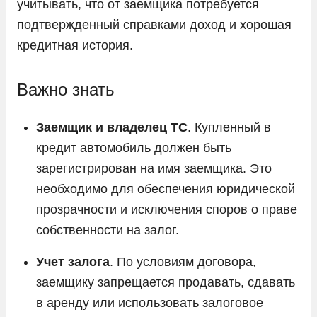
учитывать, что от заемщика потребуется
Tesla
подтвержденный справками доход и хорошая
Toyota
кредитная история.
Volkswagen
Важно знать
Volvo
Vortex
Заемщик и владелец ТС
. Купленный в
Voyah
кредит автомобиль должен быть
Zeekr
зарегистрирован на имя заемщика. Это
необходимо для обеспечения юридической
ГАЗ
прозрачности и исключения споров о праве
Москвич
собственности на залог.
УАЗ
Учет залога
. По условиям договора,
заемщику запрещается продавать, сдавать
в аренду или использовать залоговое