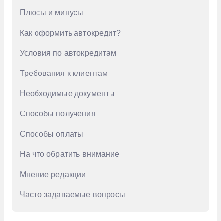
Плюсы и минусы
GAC
Как оформить автокредит?
Geely
Genesis
Условия по автокредитам
Haval
Требования к клиентам
Honda
Необходимые документы
Hongqi
Способы получения
Hyundai
Способы оплаты
Infiniti
На что обратить внимание
Jac
Мнение редакции
Jaecoo
Jetour
Часто задаваемые вопросы
Kaiyi