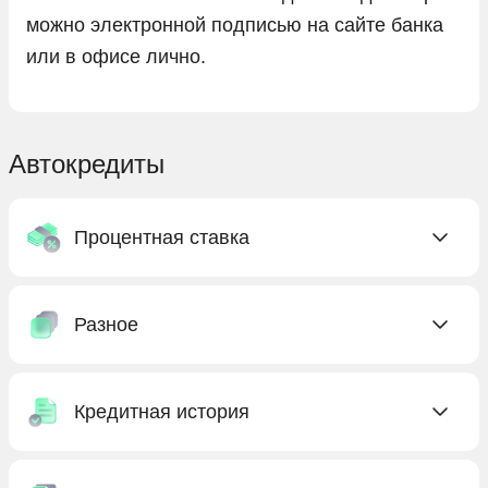
можно электронной подписью на сайте банка
или в офисе лично.
Автокредиты
Процентная ставка
C низкой ставкой
Разное
Без процентов
Под низкий процент
Без КАСКО
С господдержкой
Кредитная история
Без первоначального взноса
Бесплатные
Без предоплаты
Без кредитной истории
Выгодные