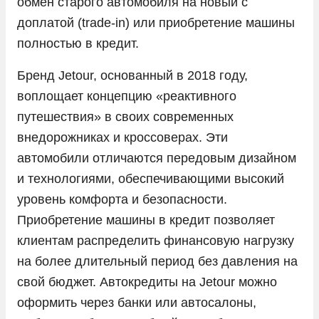
обмен старого автомобиля на новый с
доплатой (trade-in) или приобретение машины
Peugeot
полностью в кредит.
Porsche
Бренд Jetour, основанный в 2018 году,
Ram
воплощает концепцию «реактивного
Seres
путешествия» в своих современных
Skoda
внедорожниках и кроссоверах. Эти
Solaris
автомобили отличаются передовым дизайном
и технологиями, обеспечивающими высокий
Sollers
уровень комфорта и безопасности.
SsangYong
Приобретение машины в кредит позволяет
Subaru
клиентам распределить финансовую нагрузку
Suzuki
на более длительный период без давления на
свой бюджет. Автокредиты на Jetour можно
Tank
оформить через банки или автосалоны,
Tesla