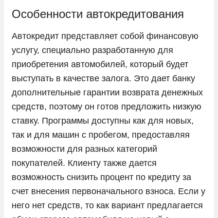
LADA
Особенности автокредитования
Land Rover
Автокредит представляет собой финансовую
Lexus
услугу, специально разработанную для
Lifan
приобретения автомобилей, который будет
выступать в качестве залога. Это дает банку
Livan
дополнительные гарантии возврата денежных
LiXiang
средств, поэтому он готов предложить низкую
Mazda
ставку. Программы доступны как для новых,
Mercedes-Benz
так и для машин с пробегом, предоставляя
Mini
возможности для разных категорий
покупателей. Клиенту также дается
Mitsubishi
возможность снизить процент по кредиту за
Nissan
счет внесения первоначального взноса. Если у
Omoda
него нет средств, то как вариант предлагается
Opel