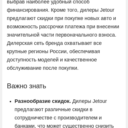
выбрав наиболее удобный способ
Toyota
финансирования. Кроме того, дилеры Jetour
Volkswagen
предлагают скидки при покупке новых авто и
возможность рассрочки платежа при внесении
Volvo
значительной части первоначального взноса.
Vortex
Дилерская сеть бренда охватывает все
Voyah
крупные регионы России, обеспечивая
Zeekr
доступность моделей и качественное
ГАЗ
обслуживание после покупки.
Москвич
Важно знать
УАЗ
Разнообразие скидок.
Дилеры Jetour
предлагают различные скидки в
сотрудничестве с производителем и
банками, что может существенно снизить