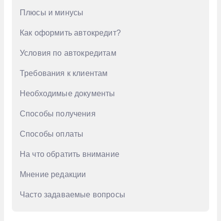
Плюсы и минусы
GAC
Как оформить автокредит?
Geely
Genesis
Условия по автокредитам
Haval
Требования к клиентам
Honda
Необходимые документы
Hongqi
Способы получения
Hyundai
Способы оплаты
Infiniti
На что обратить внимание
Jac
Мнение редакции
Jaecoo
Kaiyi
Часто задаваемые вопросы
KIA