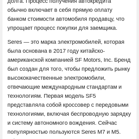
долга. Процесс получения автокредита
обычно включает в себя прямую оплату
Opel
банком стоимости автомобиля продавцу, что
Peugeot
упрощает процесс покупки для заемщика.
Porsche
Seres — это марка электромобилей, которая
Ram
была основана в 2017 году китайско-
Skoda
американской компанией SF Motors, Inc. Бренд
Solaris
был создан для того, чтобы предложить рынку
высококачественные электромобили,
Sollers
отвечающие международным стандартам и
SsangYong
технологиям. Первая модель SF5
Subaru
представляла собой кроссовер с передовыми
Suzuki
технологиями, включая беспроводную зарядку
и систему автономного вождения. Сейчас
Tank
популярностью пользуются Seres M7 и M5.
Tesla