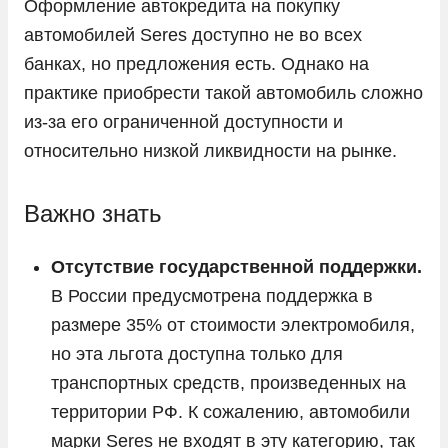
Оформление автокредита на покупку
Toyota
автомобилей Seres доступно не во всех
Volkswagen
банках, но предложения есть. Однако на
практике приобрести такой автомобиль сложно
Volvo
из-за его ограниченной доступности и
Vortex
относительно низкой ликвидности на рынке.
Voyah
Zeekr
Важно знать
ГАЗ
Отсутствие государственной поддержки.
Москвич
В России предусмотрена поддержка в
УАЗ
размере 35% от стоимости электромобиля,
но эта льгота доступна только для
транспортных средств, произведенных на
территории РФ. К сожалению, автомобили
марки Seres не входят в эту категорию, так