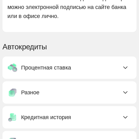
можно электронной подписью на сайте банка
или в офисе лично.
Автокредиты
Процентная ставка
C низкой ставкой
Разное
Без процентов
Под низкий процент
Без КАСКО
С господдержкой
Кредитная история
Без первоначального взноса
Бесплатные
Без предоплаты
Без кредитной истории
Выгодные