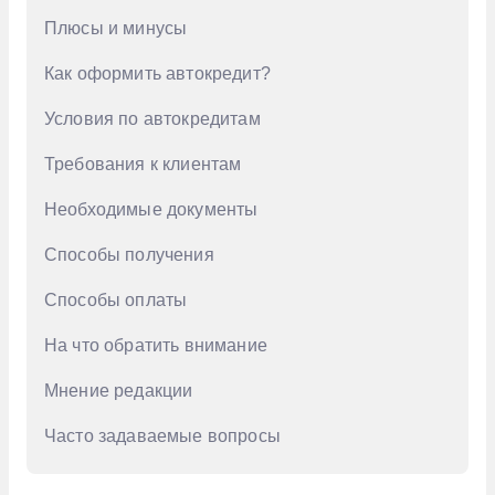
Плюсы и минусы
GAC
Как оформить автокредит?
Geely
Genesis
Условия по автокредитам
Haval
Требования к клиентам
Honda
Необходимые документы
Hongqi
Способы получения
Hyundai
Способы оплаты
Infiniti
На что обратить внимание
Jac
Мнение редакции
Jaecoo
Jetour
Часто задаваемые вопросы
Kaiyi