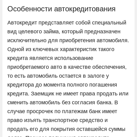
KIA
Особенности автокредитования
LADA
Автокредит представляет собой специальный
Land Rover
вид целевого займа, который предназначен
Lexus
исключительно для приобретения автомобиля.
Одной из ключевых характеристик такого
Lifan
кредита является использование
Livan
приобретаемого авто в качестве обеспечения,
LiXiang
то есть автомобиль остается в залоге у
Mazda
кредитора до момента полного погашения
Mercedes-Benz
кредита. Заемщик не имеет права продать или
сменить автомобиль без согласия банка. В
Mini
случае просрочек по платежам банк имеет
Mitsubishi
право изъять транспортное средство и
Nissan
продать его для покрытия оставшейся суммы
Omoda