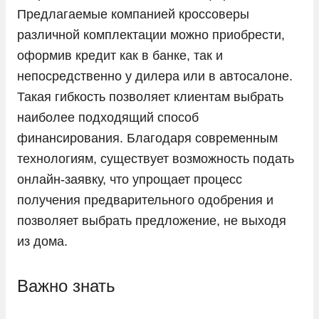
Предлагаемые компанией кроссоверы
Ram
различной комплектации можно приобрести,
Seres
оформив кредит как в банке, так и
Skoda
непосредственно у дилера или в автосалоне.
Solaris
Такая гибкость позволяет клиентам выбрать
наиболее подходящий способ
Sollers
финансирования. Благодаря современным
SsangYong
технологиям, существует возможность подать
Subaru
онлайн-заявку, что упрощает процесс
Suzuki
получения предварительного одобрения и
позволяет выбрать предложение, не выходя
Tank
из дома.
Tesla
Toyota
Важно знать
Volkswagen