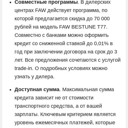
Совместные программы
. В дилерских
Volvo
центрах FAW действует программа, по
Vortex
которой предлагается скидка до 70 000
Voyah
рублей на модель FAW BESTUNE T77.
Zeekr
Совместно с банками можно оформить
ГАЗ
кредит со сниженной ставкой до 0,01% в
год при заключении договора на срок до 3
Москвич
лет. Все предложения сочетаются с услугой
УАЗ
trade-in. О подробных условиях можно
узнать у дилера.
Доступная сумма
. Максимальная сумма
кредита зависит не от стоимости
транспортного средства, а от вашей
зарплаты. Ключевым критерием является
уровень ежемесячных платежей, которые