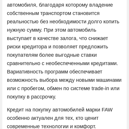
Lexus
автомобиля, благодаря которому владение
Lifan
собственным транспортом становится
реальностью без необходимости долго копить
Livan
нужную сумму. При этом автомобиль
LiXiang
выступает в качестве залога, что снижает
Mazda
риски кредитора и позволяет предложить
Mercedes-Benz
покупателям более выгодные ставки
Mini
сравнительно с необеспеченными кредитами.
Вариативность программ обеспечивает
Mitsubishi
возможность выбора между новыми машинами
Nissan
или с пробегом, обмен по системе trade-in или
Omoda
покупку в рассрочку.
Opel
Кредит на покупку автомобилей марки FAW
Peugeot
особенно актуален для тех, кто ценит
Porsche
современные технологии и комфорт.