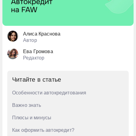
7 млн. руб
Citroen
700 тыс. руб
Daewoo
8 млн. руб
Daihatsu
Алиса Краснова
800 тыс. руб
Автор
Datsun
9 млн. руб
Ева Громова
Dodge
Редактор
900 тыс. руб
Dongfeng
Evolute
Читайте в статье
Exeed
Особенности автокредитования
Ford
Важно знать
GAC
Плюсы и минусы
Geely
Как оформить автокредит?
Genesis