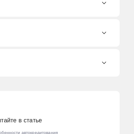
ль
тайте в статье
обенности автокредитования