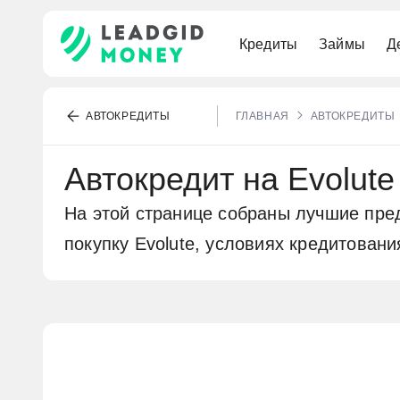
Кредиты
Займы
Д
По паспорту
Наличными
Премиальные
Под залог ПТС
Выгодные
Для самозанятых
Под низкий процент
АВТОКРЕДИТЫ
ГЛАВНАЯ
АВТОКРЕДИТЫ
Рефинансирование
Без карты
Для путешествий
Под залог квартиры
Без процентов
Бесплатный счёт
Военная
Автокредит на Evolute
Выгодные
МИР
Онлайн
На этой странице собраны лучшие пре
Долгосрочные
покупку Evolute, условиях кредитован