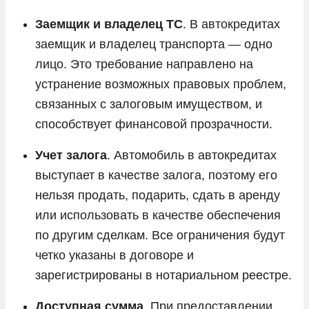
Tesla
Заемщик и владелец ТС
. В автокредитах
Toyota
заемщик и владелец транспорта — одно
лицо. Это требование направлено на
Volkswagen
устранение возможных правовых проблем,
Volvo
связанных с залоговым имуществом, и
Vortex
способствует финансовой прозрачности.
Voyah
Учет залога
. Автомобиль в автокредитах
Zeekr
выступает в качестве залога, поэтому его
ГАЗ
нельзя продать, подарить, сдать в аренду
Москвич
или использовать в качестве обеспечения
по другим сделкам. Все ограничения будут
УАЗ
четко указаны в договоре и
зарегистрированы в нотариальном реестре.
Доступная сумма
. При предоставлении