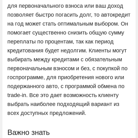
для первоначального взноса или ваш доход
Opel
позволяет быстро погасить долг, то автокредит
Peugeot
на год может стать оптимальным выбором. Он
помогает существенно снизить общую сумму
Porsche
переплаты по процентам, так как период
Ram
кредитования будет недолгим. Клиенты могут
Seres
выбирать между кредитами с обязательным
Skoda
первоначальным взносом и без, с покупкой по
госпрограмме, для приобретения нового или
Solaris
подержанного авто, с программой обмена по
Sollers
trade-in. Все это дает возможность клиенту
SsangYong
выбрать наиболее подходящий вариант из
Subaru
всех доступных предложений.
Suzuki
Важно знать
Tank