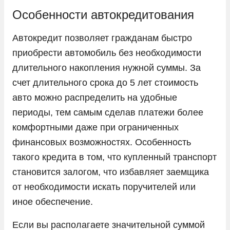
KIA
Особенности автокредитования
LADA
Автокредит позволяет гражданам быстро
Land Rover
приобрести автомобиль без необходимости
Lexus
длительного накопления нужной суммы. За
счет длительного срока до 5 лет стоимость
Lifan
авто можно распределить на удобные
Livan
периоды, тем самым сделав платежи более
LiXiang
комфортными даже при ограниченных
Mazda
финансовых возможностях. Особенность
Mercedes-Benz
такого кредита в том, что купленный транспорт
становится залогом, что избавляет заемщика
Mini
от необходимости искать поручителей или
Mitsubishi
иное обеспечение.
Nissan
Если вы располагаете значительной суммой
Omoda