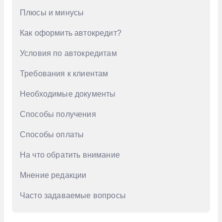
Плюсы и минусы
GAC
Как оформить автокредит?
Geely
Genesis
Условия по автокредитам
Haval
Требования к клиентам
Honda
Необходимые документы
Hongqi
Способы получения
Hyundai
Способы оплаты
Infiniti
На что обратить внимание
Jac
Мнение редакции
Jaecoo
Jetour
Часто задаваемые вопросы
Kaiyi