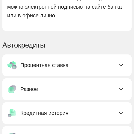
можно электронной подписью на сайте банка
или в офисе лично.
Автокредиты
Процентная ставка
C низкой ставкой
Разное
Без процентов
Под низкий процент
Без КАСКО
С господдержкой
Кредитная история
Без первоначального взноса
Бесплатные
Без предоплаты
Без кредитной истории
Выгодные